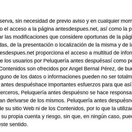
serva, sin necesidad de previo aviso y en cualquier mo
ivo el acceso a la página antesdespues.net, así como la 
ar las modificaciones que considere oportunas de la pági
idas, de la presentación o localización de la misma y de
esdespues.net proporciona el acceso a multitud de info
de los usuarios por Peluquería antes despuésasí como po
ontenidos son ofrecidos por Angel Bernal Pérez, de bue
lguno de los datos o informaciones pueden no ser totalm
a antes despuéshace importantes esfuerzos para que así s
erceros, Peluquería antes despuésno se hace responsable
 derivarse de los mismos. Peluquería antes despuésno g
 de su sitio Web ni de los Contenidos, por lo que la utili
r su propia cuenta y riesgo, sin que, en ningún caso, pu
ste sentido.