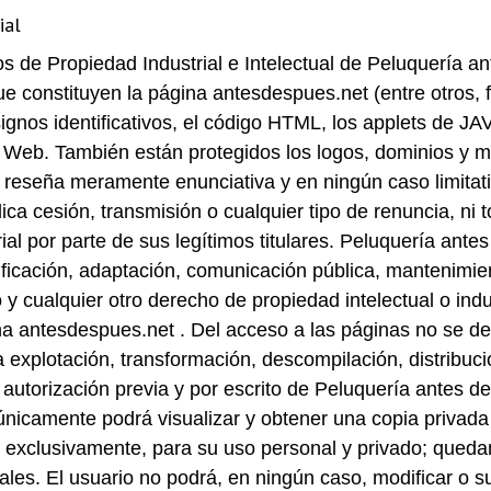
ial
s de Propiedad Industrial e Intelectual de Peluquería a
e constituyen la página antesdespues.net (entre otros, fo
signos identificativos, el código HTML, los applets de JA
na Web. También están protegidos los logos, dominios y m
 reseña meramente enunciativa y en ningún caso limitat
ca cesión, transmisión o cualquier tipo de renuncia, ni t
rial por parte de sus legítimos titulares. Peluquería ant
icación, adaptación, comunicación pública, mantenimien
o y cualquier otro derecho de propiedad intelectual o in
na antesdespues.net . Del acceso a las páginas no se de
la explotación, transformación, descompilación, distribu
 autorización previa y por escrito de Peluquería antes de
únicamente podrá visualizar y obtener una copia privada
y exclusivamente, para su uso personal y privado; qued
ales. El usuario no podrá, en ningún caso, modificar o sup